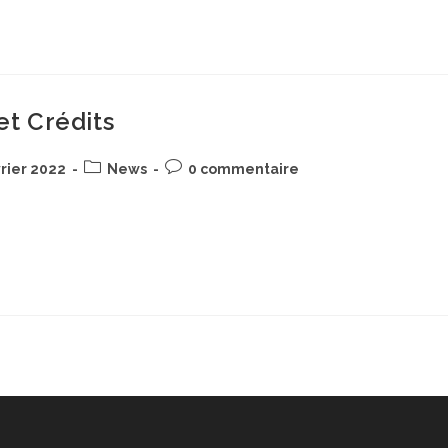
t Crédits
n
Post
Commentaires
rier 2022
News
0 commentaire
category:
de
la
ts Notre professionnalisme nait de votre confiance
publication :