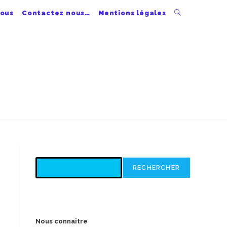
nous
Contactez nous…
Mentions légales
Toggle
website
search
Rechercher
RECHERCHER
Recent Posts
Nous connaitre