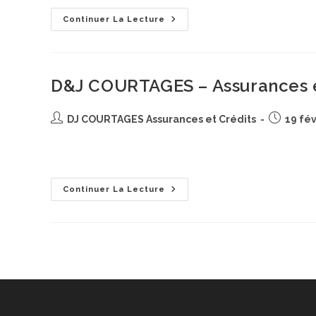
Nous
Continuer La Lecture
Connaitre
D&J COURTAGES – Assurances e
Auteur/autrice
Publicatio
DJ COURTAGES Assurances et Crédits
19 fév
de
publiée :
la
Bienvenue chez D&J Courtages - Assurances et Crédi
publication :
D&J
Continuer La Lecture
COURTAGES
–
Assurances
Et
Crédits