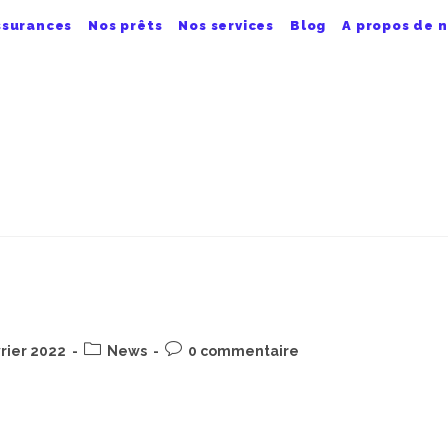
ssurances
Nos prêts
Nos services
Blog
A propos de 
n
Post
Commentaires
rier 2022
News
0 commentaire
category:
de
la
s connaitre !! La création de cette entreprise se fut
publication :
us pouvons dire…